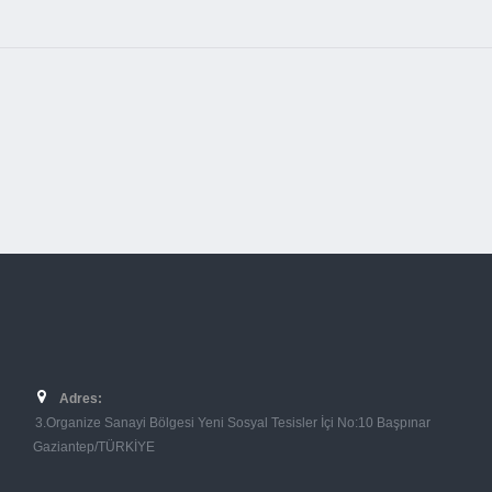
Adres:
3.Organize Sanayi Bölgesi Yeni Sosyal Tesisler İçi No:10 Başpınar
Gaziantep/TÜRKİYE