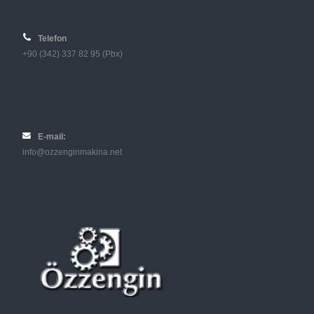
Telefon
+90 (342) 337 82 95 (Pbx)
E-mail:
info@ozzenginmakina.net