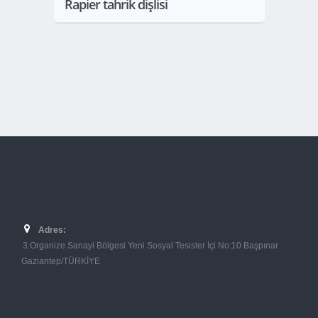
Rapier tahrik dişlisi
Adres:
3.Organize Sanayi Bölgesi Yeni Sosyal Tesisler İçi No:10 Başpınar
Gaziantep/TÜRKİYE