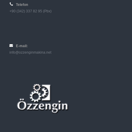
Telefon
+90 (342) 337 82 95 (Pbx)
E-mail:
info@ozzenginmakina.net