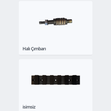
Göster
Halı Çımbarı
Göster
isimsiz