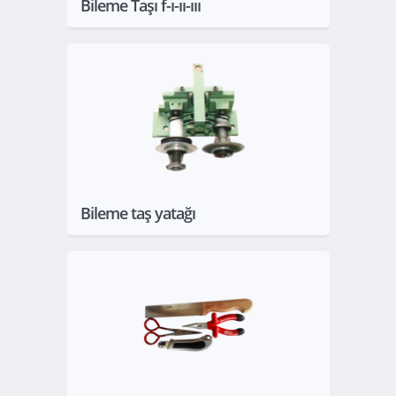
Bileme Taşı f-ı-ıı-ııı
Göster
Bileme taş yatağı
Göster