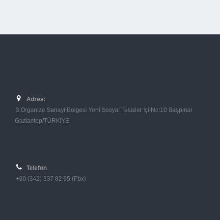
Adres:
3.Organize Sanayi Bölgesi Yeni Sosyal Tesisler İçi No:10 Başpınar
Gaziantep/TÜRKİYE
Telefon
+90 (342) 337 82 95 (Pbx)